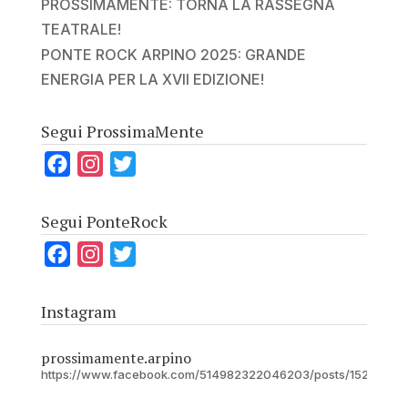
PROSSIMAMENTE: TORNA LA RASSEGNA
TEATRALE!
PONTE ROCK ARPINO 2025: GRANDE
ENERGIA PER LA XVII EDIZIONE!
Segui ProssimaMente
F
I
T
a
n
w
c
s
i
Segui PonteRock
e
t
t
F
I
T
b
a
t
a
n
w
o
g
e
c
s
i
Instagram
o
r
r
e
t
t
k
a
b
a
t
prossimamente.arpino
m
https://www.facebook.com/514982322046203/posts/15282597
o
g
e
o
r
r