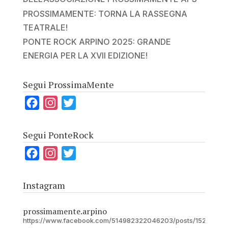
PROSSIMAMENTE: TORNA LA RASSEGNA
TEATRALE!
PONTE ROCK ARPINO 2025: GRANDE
ENERGIA PER LA XVII EDIZIONE!
Segui ProssimaMente
F
I
T
a
n
w
c
s
i
Segui PonteRock
e
t
t
F
I
T
b
a
t
a
n
w
o
g
e
c
s
i
Instagram
o
r
r
e
t
t
k
a
b
a
t
prossimamente.arpino
m
https://www.facebook.com/514982322046203/posts/15282597
o
g
e